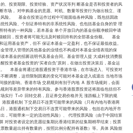
沪深300
4694.44
.42%
43.13
0.93%