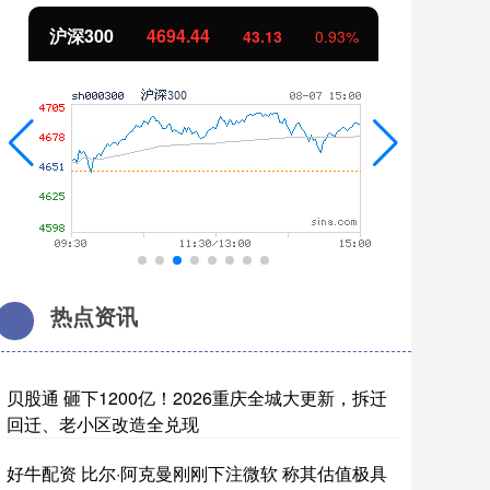
北证50
1134.24
创
11.37
1.01%
热点资讯
贝股通 砸下1200亿！2026重庆全城大更新，拆迁
回迁、老小区改造全兑现
好牛配资 比尔·阿克曼刚刚下注微软 称其估值极具