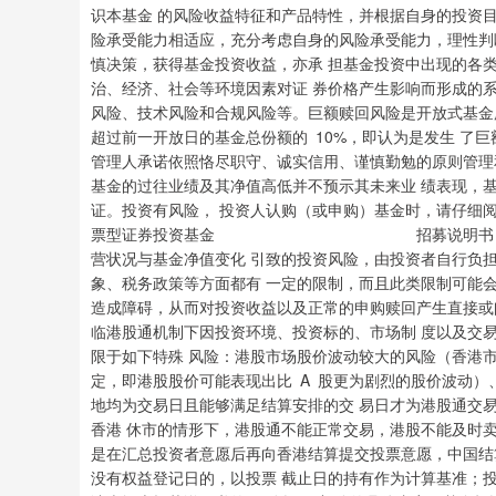
深证成指
14311.01
.68
1.02%
200.89
1