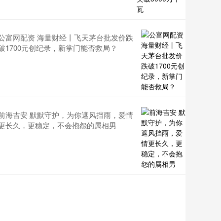
公富网配资 海量财经丨飞天茅台批发价跌
破1700元创纪录，新掌门能否救局？
前海吉安 默默守护，为你遮风挡雨，爱情
更长久，更稳定，不会抱怨的属相男