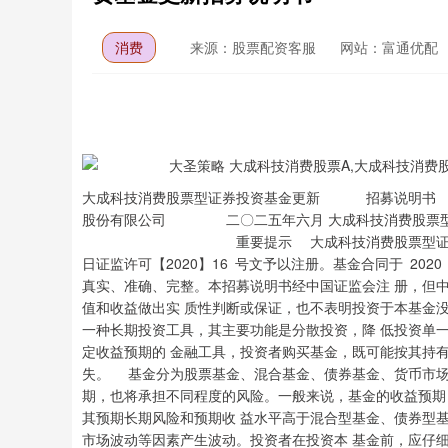
消费
来源：股票配资客服
网站：富通优配
大成科技消费股票型证券投资基金更新 招募说明书 基金管理人：大成基金管理有限公司 基金托管人：中国银行股份有限公司 二〇二五年六月 大成科技消费股票型证券投资基金 招募说明书 重要提示 大成科技消费股票型证券投资基金（以下简称“本基金”）经中国证监会 2020 年 1 月 2 日证监许可【2020】16 号文予以注册。基金合同于 2020 年 7 月 16 日正式生效。 基金管理人保证本招募说明书的内容真实、准确、完整。本招募说明书经中国证监会注 册，但中国证监会对本基金募集的注册，并不表明中国证监会对本基金的价值和收益做出实 质性判断或保证，也不表明投资于本基金没有风险。 证券投资基金（以下简称“基金” ）是一种长期投资工具，其主要功能是分散投资，降 低投资单一证券所带来的个别风险。基金不同于银行储蓄和债券等能够提供固定收益预期的 金融工具，投资者购买基金，既可能按其持有份额分享基金投资所产生的收益，也可能承担 基金投资所带来的损失。 基金分为股票基金、混合基金、债券基金、货币市场基金等不同类型，投资者投资不同 类型的基金将获得不同的收益预期，也将承担不同程度的风险。一般来说，基金的收益预期 越高，投资者承担的风险也越大。本基金是股票型证券投资基金，其预期长期风险和预期收 益水平高于混合型基金、债券型基金、货币市场基金。 本基金投资于证券市场，基金净值会因证券市场波动等因素产生波动。投资者在投资本 基金前，应仔细阅读本基金的招募说明书、基金合同及基金产品资料概要，全面认识本基金 的风险收益特征和产品特性，并根据自身的投资目的、投资期限、投资经验、资产状况等判 断基金是否和投资者的风险承受能力相适应，充分考虑自身的风险承受能力，理性判断市场， 对申购基金的意愿、时机、数量等投资行为做出独立、谨慎决策，获得基金投资收益，亦承 担基金投资中出现的各类风险。 基金在投资运作过程中可能面临各种风险，既包括因政治、经济、社会等环境因素对证 券价格产生影响而形成的系统性风险、个别证券特有的非系统性风险、也包括基金自身的管 理风险、技术风险和合规风险等。巨额赎回风险是开放式基金所特有的一种风险，若本基金 单个开放日内的基金份额净赎回申请超过前一开放日的基金总份额的 10%，即认为是发生 了巨额赎回，投资者将可能无法及时赎回持有的全部基金份额。 基金管理人承诺依照恪尽职守、诚实信用、谨慎勤勉的原则管理和运用基金资产，但不 保证本基金一定盈利，也不保证最低收益。基金的过往业绩及其净值高低并不预示其未来业 绩表现，基金管理人管理的其他基金的业绩也不构成对本基金业绩表现的保证。投资有风险， 投资人认购（或申购）基金时，请仔细阅读本基金的招募说明书及基金合同。基金管理人提 大成科技消费股票型证券投资基金 招募说明书 醒投资者基金投资的“买者自负”原则，在做出投资决策后，基金运营状况与基金净值变化 引致的投资风险，由投资者自行负担。 本基金将通过港股通投资于香港市场，在市场进入、可投资对象、税务政策等方面都有 一定的限制，而且此类限制可能会不断调整，这些限制因素的变化可能对本基金进入或退出 当地市场造成障碍，从而对投资收益以及正常的申购赎回产生直接或间接的影响。香港市场 交易规则有别于内地 A 股市场规则，会面临港股通机制下因投资环境、投资标的、市场制 度以及交易规则等差异带来的特有风险。参与香港股票投资还将面临包括但不限于如下特殊 风险：港股市场股价波动较大的风险（香港市场实行 T+0 回转交易，且证券交易价格并无 涨跌幅上下限的规定，即港股股价可能表现出比 A 股更为剧烈的股价波动）、港股通机制 下交易日不连贯可能带来的风险（只有内地与香港两地均为交易日且能够满足结算安排的交 易日才为港股通交易日，港股通机制下交易日不连贯可能带来的风险，包括在内地开市香港 休市的情形下，港股通不能正常交易，港股不能及时卖出，可能带来一定的流动性风险）、 代理投票风险（由于中国结算是在汇总投资者意愿后再向香港结算提交投票意愿，中国结算 对投资者设定的意愿征集期比香港结算的征集期稍早结束；投票没有权益登记日的，以投票 截止日的持有作为计算基准；投票数量超出持有数量的，按照比例分配持有基数）等。具体 风险烦请查阅本招募说明书的“风险揭示”部分的具体内容，基金投资范围包含港股通股票 仅表明本基金可以通过港股通机制投资港股，基金资产对港股标的投资比例会根据市场情况、 投资策略等发生较大的调整，基金资产并非必然投资港股。 本基金参与股指期货与国债期货交易。期货作为一种金融衍生品，具备自身特有的风险 点。投资期货所面临的主要风险是市场风险、流动性风险、基差风险、保证金风险、信用风 险、和操作风险。 本基金可投资于资产支持证券，因此可能面临资产支持证券的信用风险、利率风险、流 动性风险、提前偿付风险、操作风险和法律风险等。 本基金的投资范围包括存托凭证，可能面临存托凭证价格大幅波动甚至出现较大亏损的 风险，以及与存托凭证发行机制相关的风险。 投资者应当通过本基金管理人或代销机构购买本基金，基金代销机构名单详见本基金基 金份额发售公告。 本基金本次更新招募说明书主要根据开通同一基金不同类别基金份额间的转换业务的 事项和修订后的基金合同对相关信息进行了更新。本更新的招募说明书所载内容截止日为 大成科技消费股票型证券投资基金 招募说明书 日为 2024 年 3 月 31 日，所列财务数据未经审计。 大成科技消费股票型证券投资基金 招募说明书 大成科技消费股票型证券投资基金 招募说明书 一、绪言 本招募说明书依据《中华人民共和国证券投资基金法》 （以下简称《基金法》） 、《公开募 集证券投资基金运作管理办法》 （以下简称《运作办法》）、 《公开募集证券投资基金销售机构 监督管理办法》（以下简称《销售办法》）、《公开募集证券投资基金信息披露管理办法》 （以 下简称《信息披露办法》）、 《公开募集开放式证券投资基金流动性风险管理规定》 （以下简称 《流动性风险管理规定》）、其他有关规定及《大成科技消费股票型证券投资基金基金合同》 （以下简称基金合同）编写。 基金管理人承诺本招募说明书不存在任何虚假记载、误导性陈述或者重大遗漏，并对其 真实性、准确性、完整性承担法律责任。本基金是根据本招募说明书所载明的资料申请募集 的。本基金管理人没有委托或授权任何其他人提供未在本招募说明书中载明的信息，或对本 招募说明书作任何解释或者说明。 本招募说明书根据《大成科技消费股票型证券投资基金基金合同》编写，并经中国证监 会注册。基金合同是约定基金合同当事人之间权利、义务的法律文件。投资者取得依基金合 同所发行的基金份额，即成为基金份额持有人和本基金基金合同的当事人，其持有基金份额 的行为本身即表明其对基金合同的承认和接受，并按照《基金法》、 《运作办法》、 《信息披露 办法》、《销售办法》、基金合同及其他有关规定享有权利、承担义务；基金投资者欲了解基 金份额持有人的权利和义务，应详细查阅《大成科技消费股票型证券投资基金基金合同》。 大成科技消费股票型证券投资基金 招募说明书 二、释义 在本招募说明书中，除非文意另有所指，下列词语或简称具有如下含义： 何有效修订和补充 投资基金托管协议》及对该托管协议的任何有效修订和补充 及其更新 其更新 行政规章以及其他对基金合同当事人有约束力的决定、决议、通知等 议通过，经 2012 年 12 月 28 日第十一届全国人民代表大会常务委员会第三十次会议修订， 自 2013 年 6 月 1 日起实施，并经 2015 年 4 月 24 日第十二届全国人民代表大会常务委员会 第十四次会议《全国人民代表大会常务委员会关于修改等七部法 律的决定》修正的《中华人民共和国证券投资基金法》及颁布机关对其不时做出的修订 开募集证券投资基金销售机构监督管理办法》及颁布机关对其不时做出的修订 投资基金信息披露管理办法》及颁布机关对其不时做出的修订 集证券投资基金运作管理办法》及颁布机关对其不时做出的修订 大成科技消费股票型证券投资基金 招募说明书 施的《公开募集开放式证券投资基金流动性风险管理规定》及颁布机关对其不时做出的修订 设立的证券交易服务公司，向香港联合交易所进行申报，买卖规定范围内的香港联合交易所 上市的股票 体，包括基金管理人、基金托管人和基金份额持有人 存续或经有关政府部门批准设立并存续的企业法人、事业法人、社会团体或其他组织 关法律法规规定可以投资于在中国境内依法募集的证券投资基金的中国境外的机构投资者 点办法》及相关法律法规规定，运用来自境外的人民币资金进行境内证券投资的境外法人 境外机构投资者以及法律法规或中国证监会允许购买证券投资基金的其他投资人的合称 份额的申购、赎回、转换、转托管及定期定额投资等业务 他条件，取得基金销售业务资格并与基金管理人签订了基金销售服务协议，办理基金销售业 务的机构 账户的建立和管理、基金份额登记、基金销售业务的确认、清算和结算、代理发放红利、建 立并保管基金份额持有人名册和办理非交易过户等 受大成基金管理有限公司委托代为办理登记业务的机构 份额余额及其变动情况的账户 大成科技消费股票型证券投资基金 招募说明书 申购、赎回等业务而引起的基金份额变动及结余情况的账户 人向中国证监会办理基金备案手续完毕，并获得中国证监会书面确认的日期 清算结果报中国证监会备案并予以公告的日期 个月 港股通交易且该工作日为非港股通交易日时，则基金管理人可根据实际情况决定本基金是否 开放申购、赎回及转换业务，具体以届时的公告为准） ：指《大成基金管理有限公司开放式基金注册登记业务规则》，是规范 基金管理人所管理的开放式证券投资基金登记方面的业务规则，由基金管理人和投资人共同 遵守 份额的行为 份额的行为 求将基金份额兑换为现金的行为 申请将其持有基金管理人管理的、某一基金的基金份额转换为基金管理人管理的其他基金份 额的行为 销售机构的操作 大成科技消费股票型证券投资基金 招募说明书 金额及扣款方式，由销售机构于每期约定扣款日在投资人指定银行账户内自动完成扣款及受 理基金