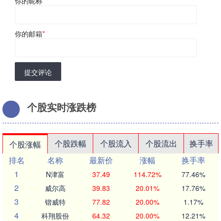
你的昵称
*
你的邮箱
*
提交评论
个股实时涨跌榜
个股跌幅
个股流入
个股流出
换手率
个股涨幅
排名
名称
最新价
涨幅
换手率
1
N津富
37.49
114.72%
77.46%
2
威尔高
39.83
20.01%
17.76%
3
锴威特
77.82
20.00%
1.17%
4
科翔股份
64.32
20.00%
12.21%