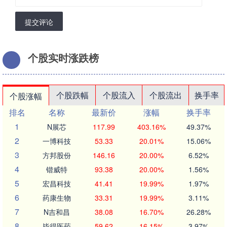
提交评论
个股实时涨跌榜
个股跌幅
个股流入
个股流出
换手率
个股涨幅
排名
名称
最新价
涨幅
换手率
1
N展芯
117.99
403.16%
49.37%
2
一博科技
53.33
20.01%
15.06%
3
方邦股份
146.16
20.00%
6.52%
4
锴威特
93.38
20.00%
1.56%
5
宏昌科技
41.41
19.99%
1.97%
6
药康生物
33.31
19.99%
3.11%
7
N吉和昌
38.08
16.70%
26.28%
8
毕得医药
59.62
16.15%
3.97%