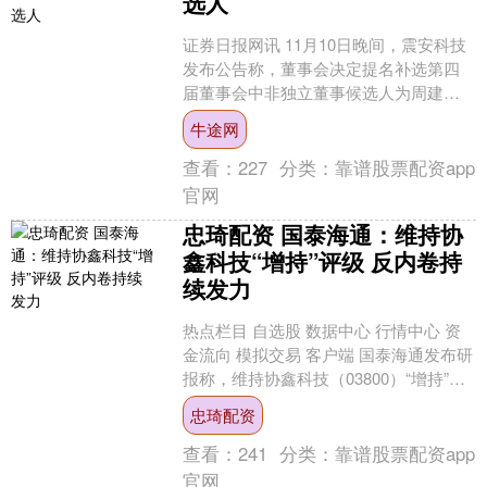
选人
证券日报网讯 11月10日晚间，震安科技
发布公告称，董事会决定提名补选第四
届董事会中非独立董事候选人为周建旗
先生、叶文亦先生。....
牛途网
查看：
227
分类：
靠谱股票配资app
官网
忠琦配资 国泰海通：维持协
鑫科技“增持”评级 反内卷持
续发力
热点栏目 自选股 数据中心 行情中心 资
金流向 模拟交易 客户端 国泰海通发布研
报称，维持协鑫科技（03800）“增持”评
级，预计公司25-27年BPS分别为1....
忠琦配资
查看：
241
分类：
靠谱股票配资app
官网