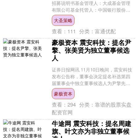
招募说明书基金管理人：大成基金管理
有限公司基金托管人：中国银行股份有
限公司二〇二五年六月大成科技消费股
大圣策略
票型证券投资基金招募说明....
查看：
111
分类：
富通优配
豪极资本 震安科技：提名尹
擎、张美贤为独立董事候选
人
证券日报网讯 11月10日晚间，震安科技
发布公告称，董事会决定提名补选第四
届董事会中独立董事候选人为尹擎先
生、张美贤先生。....
豪极资本
查看：
294
分类：
靠谱的股票实盘
配资官网
牛途网 震安科技：提名周建
旗、叶文亦为非独立董事候