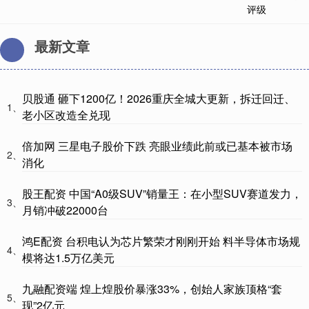
最新文章
贝股通 砸下1200亿！2026重庆全城大更新，拆迁回迁、
1、
老小区改造全兑现
倍加网 三星电子股价下跌 亮眼业绩此前或已基本被市场
2、
消化
股王配资 中国“A0级SUV”销量王：在小型SUV赛道发力，
3、
月销冲破22000台
鸿E配资 台积电认为芯片繁荣才刚刚开始 料半导体市场规
4、
模将达1.5万亿美元
九融配资端 煌上煌股价暴涨33%，创始人家族顶格“套
5、
现”2亿元