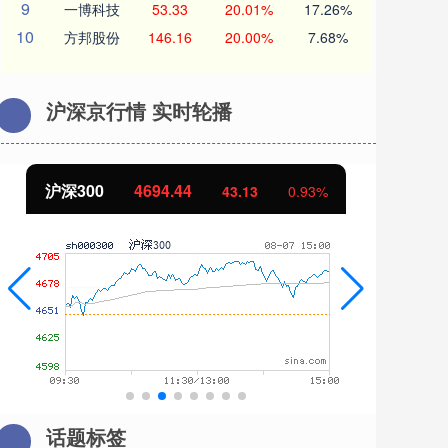
9
一博科技
53.33
20.01%
17.26%
10
方邦股份
146.16
20.00%
7.68%
沪深京行情 实时轮播
沪深300
4694.44
北
43.13
0.93%
话题标签