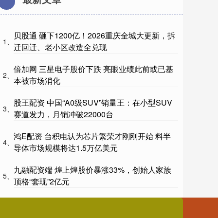
贝股通 砸下1200亿！2026重庆全城大更新，拆
1、
迁回迁、老小区改造全兑现
倍加网 三星电子股价下跌 亮眼业绩此前或已基
2、
本被市场消化
股王配资 中国“A0级SUV”销量王：在小型SUV
3、
赛道发力，月销冲破22000台
鸿E配资 台积电认为芯片繁荣才刚刚开始 料半
4、
导体市场规模将达1.5万亿美元
九融配资端 煌上煌股价暴涨33%，创始人家族
5、
顶格“套现”2亿元