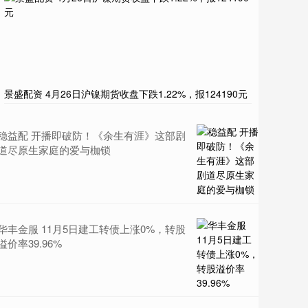
景盛配资 4月26日沪镍期货收盘下跌1.22%，报124190元
稳益配 开播即破防！《余生有涯》这部剧
道尽原生家庭的爱与枷锁
华丰金服 11月5日建工转债上涨0%，转股
溢价率39.96%