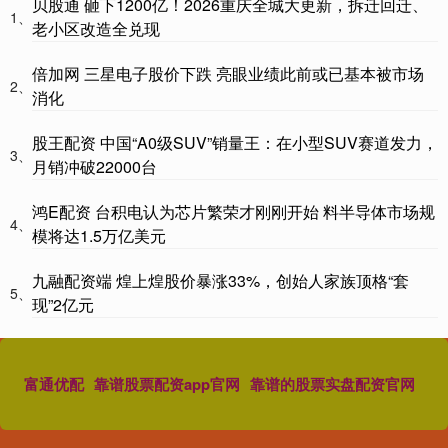
贝股通 砸下1200亿！2026重庆全城大更新，拆迁回迁、
1、
老小区改造全兑现
倍加网 三星电子股价下跌 亮眼业绩此前或已基本被市场
2、
消化
股王配资 中国“A0级SUV”销量王：在小型SUV赛道发力，
3、
月销冲破22000台
鸿E配资 台积电认为芯片繁荣才刚刚开始 料半导体市场规
4、
模将达1.5万亿美元
九融配资端 煌上煌股价暴涨33%，创始人家族顶格“套
5、
现”2亿元
富通优配
靠谱股票配资app官网
靠谱的股票实盘配资官网