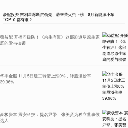
豪配投资 吉利星愿断层领先、蔚来萤火虫上榜，8月新能源小车
TOP10 都有谁？
稳益配 开播即破防！《余生有涯》这部剧道尽原生家
庭的爱与枷锁
华丰金服 11月5日建工转债上涨0%，转股溢价率
39.96%
豪极资本 震安科技：提名尹擎、张美贤为独立董事候
选人