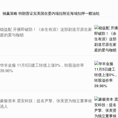
驰赢策略 特朗普证实美国在委内瑞拉附近海域扣押一艘油轮
稳益配 开播即破防！《余生有涯》这部剧道尽原生家
庭的爱与枷锁
华丰金服 11月5日建工转债上涨0%，转股溢价率
39.96%
豪极资本 震安科技：提名尹擎、张美贤为独立董事候
选人