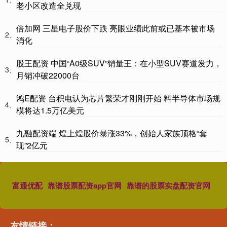
老小区改造全兑现
倍加网 三星电子股价下跌 亮眼业绩此前或已基本被市场
2、
消化
股王配资 中国“A0级SUV”销量王：在小型SUV赛道发力，
3、
月销冲破22000台
鸿E配资 台积电认为芯片繁荣才刚刚开始 料半导体市场规
4、
模将达1.5万亿美元
九融配资端 煌上煌股价暴涨33%，创始人家族顶格“套
5、
现”2亿元
富通优配
靠谱股票配资app官网
靠谱的股票实盘配资官网
友情链接：