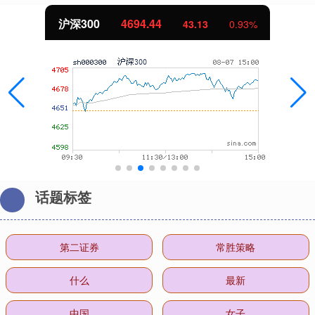
沪深300
4694.44
43.13
0.93%
话题标签
第二证券
常胜策略
什么
最新
中国
女子