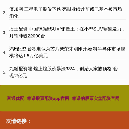
倍加网 三星电子股价下跌 亮眼业绩此前或已基本被市场
2、
消化
股王配资 中国“A0级SUV”销量王：在小型SUV赛道发力，
3、
月销冲破22000台
鸿E配资 台积电认为芯片繁荣才刚刚开始 料半导体市场规
4、
模将达1.5万亿美元
九融配资端 煌上煌股价暴涨33%，创始人家族顶格“套
5、
现”2亿元
富通优配
靠谱股票配资app官网
靠谱的股票实盘配资官网
友情链接：